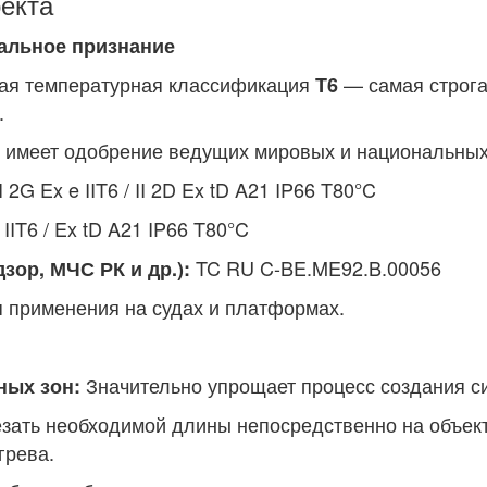
екта
бальное признание
ая температурная классификация
— самая строгая
T6
.
 имеет одобрение ведущих мировых и национальных
 2G Ex e IIT6 / II 2D Ex tD A21 IP66 T80°C
 IIT6 / Ex tD A21 IP66 T80°C
TC RU C-BE.ME92.B.00056
ор, МЧС РК и др.):
 применения на судах и платформах.
Значительно упрощает процесс создания 
ных зон:
зать необходимой длины непосредственно на объект
грева.