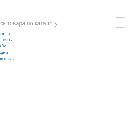
лавная
овости
аВо
кции
онтакты