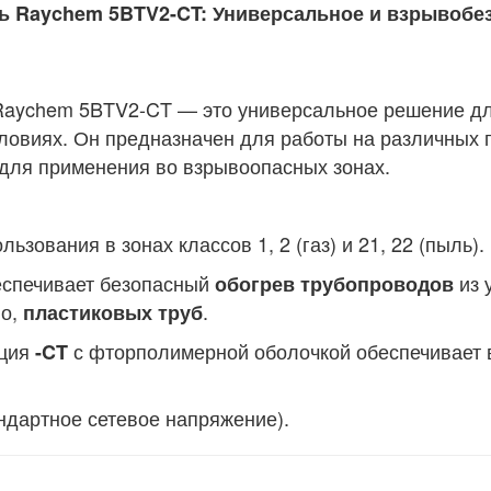
 Raychem 5BTV2-CT: Универсальное и взрывобе
Raychem 5BTV2-CT — это универсальное решение д
овиях. Он предназначен для работы на различных п
для применения во взрывоопасных зонах.
зования в зонах классов 1, 2 (газ) и 21, 22 (пыль).
спечивает безопасный
из 
обогрев трубопроводов
но,
.
пластиковых труб
ция
с фторполимерной оболочкой обеспечивает 
-CT
ндартное сетевое напряжение).