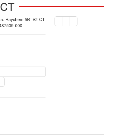
-CT
ра:
Raychem 5BTV2-CT
 487509-000
в