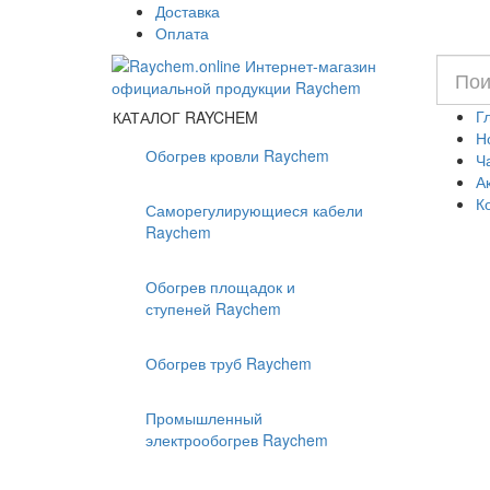
Доставка
Оплата
Г
КАТАЛОГ RAYCHEM
Н
Обогрев кровли Raychem
Ч
А
К
Саморегулирующиеся кабели
Raychem
Обогрев площадок и
ступеней Raychem
Обогрев труб Raychem
Промышленный
электрообогрев Raychem