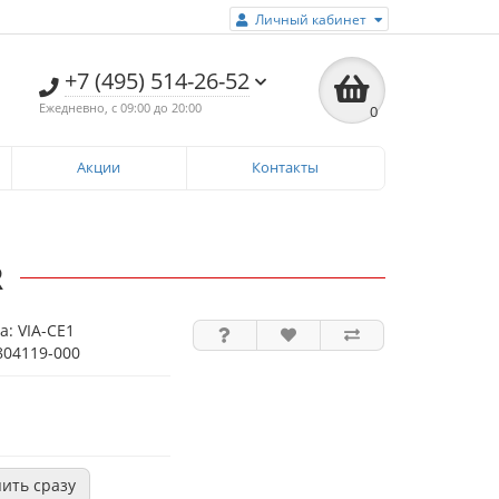
Личный кабинет
+7 (495) 514-26-52
Ежедневно, с 09:00 до 20:00
0
Акции
Контакты
R
ра:
VIA-СE1
804119-000
пить сразу