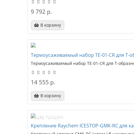
9 792 р.
В корзину
Термоусаживаемый набор TE-01-CR для Т-о
Термоусаживаемый набор TE-01-CR для Т-образно
14 555 р.
В корзину
Лидер продаж!
Крепление Raychem ICESTOP-GMK-RC для каб. 
Крепежный элемент GMK-RC (алюм.) В нашем инт