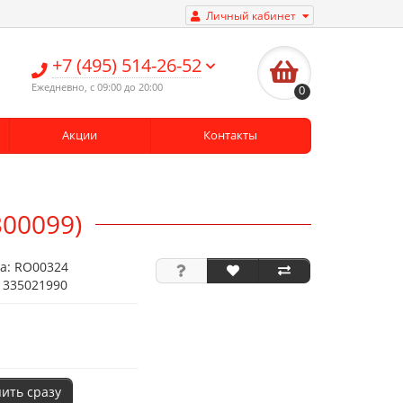
Личный кабинет
+7 (495) 514-26-52
Ежедневно, с 09:00 до 20:00
0
Акции
Контакты
00099)
ра:
RO00324
1335021990
пить сразу