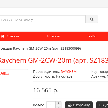
Главная
Новости
ЧаВо
 секция Raychem GM-2CW-20m (арт. SZ18300099)
Raychem GM-2CW-20m (арт. SZ183
Производитель:
RAYCHEM
Код това
Доступность: На складе
Артикул: 
16 565 р.
В корзину
Ку
Кол-во